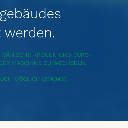
egebäudes
t werden.
H, DÄNISCHE KRONEN UND EURO-
DER MASCHINE ZU WECHSELN.
AUCH MÖGLICH (274343).