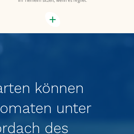
im Tierheim sitzen, wenn es regnet.
arten können
omaten unter
rdach des