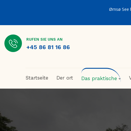
Ørnsø See 
RUFEN SIE UNS AN
+45 86 81 16 86
Startseite
Der ort
Das praktische