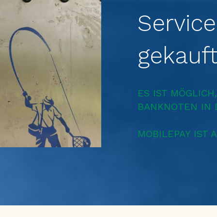
Servic
gekauf
ES IST MÖGLIC
BANKNOTEN IN 
MOBILEPAY IST 