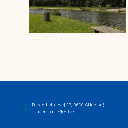
Funderholmevej 28, 8600 Silkeborg
funderholme@lyfi.dk