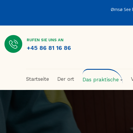
Ørnsø See 
RUFEN SIE UNS AN
+45 86 81 16 86
Startseite
Der ort
Das praktische