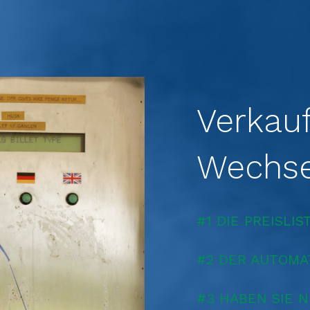
Verkau
Wechse
#1 DIE PREISL
#2 DER AUTOMA
#3 HABEN SIE 